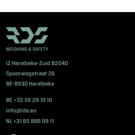
o
v
i
e
w
V
o
u
s
IZ Harelbeke-Zuid B2040
s
Spoorwegstraat 26
o
u
BE-8530 Harelbeke
h
a
BE +32 56 29 10 10
i
info@rds.eu
t
e
NL +31 85 888 09 11
z
p