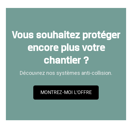
Vous souhaitez protéger
encore plus votre
chantier ?
Découvrez nos systèmes anti-collision.
MONTREZ-MOI L'OFFRE
C
l
i
c
k
t