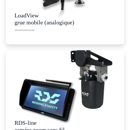
LoadView
grue mobile (analogique)
RDS-line
caméra zoom sans fil