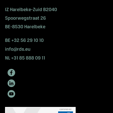
u
s
IZ Harelbeke-Zuid B2040
v
Spoorwegstraat 26
o
u
BE-8530 Harelbeke
l
e
BE +32 56 29 10 10
z
info@rds.eu
e
n
NL +31 85 888 09 11
v
o
i
r
p
l
u
s
?