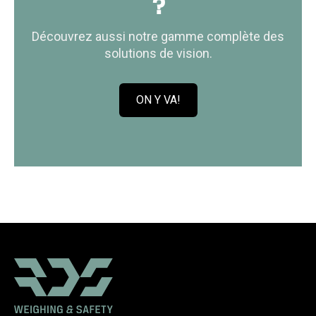
?
Découvrez aussi notre gamme complète des
solutions de vision.
ON Y VA!
C
l
i
c
k
t
o
v
i
e
w
V
o