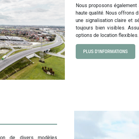
l
Nous proposons également à
l
haute qualité. Nous offrons d
i
une signalisation claire et s
s
toujours bien visibles. Ass
i
options de location flexibles.
o
n
PLUS D'INFORMATIONS
C
l
i
c
k
t
o
v
i
e
w
L
ion de divers modèles