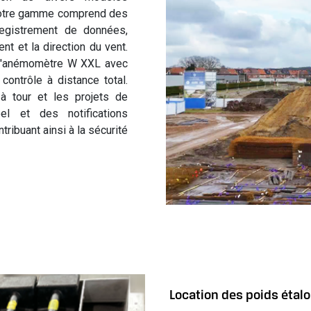
o
Notre gamme comprend des
c
registrement de données,
a
t et la direction du vent.
t
e l'anémomètre W XXL avec
i
contrôle à distance total.
o
à tour et les projets de
n
el et des notifications
d
ribuant ainsi à la sécurité
e
b
a
l
i
s
a
g
e
Location des poids étal