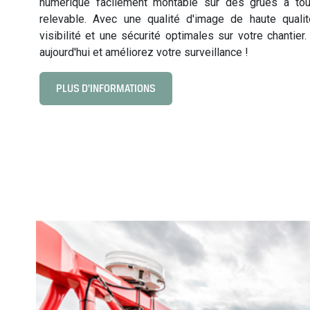
numérique facilement montable sur des grues à to
relevable. Avec une qualité d'image de haute qual
visibilité et une sécurité optimales sur votre chantier
aujourd'hui et améliorez votre surveillance !
PLUS D'INFORMATIONS
C
l
i
c
k
t
o
v
i
e
w
L
o
c