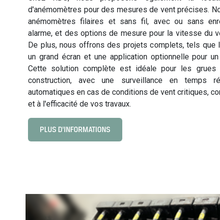
d'anémomètres pour des mesures de vent précises. 
v
anémomètres filaires et sans fil, avec ou sans en
i
alarme, et des options de mesure pour la vitesse du ven
s
De plus, nous offrons des projets complets, tels qu
i
un grand écran et une application optionnelle pour un 
o
Cette solution complète est idéale pour les grues 
n
construction, avec une surveillance en temps ré
automatiques en cas de conditions de vent critiques, cont
et à l'efficacité de vos travaux.
PLUS D'INFORMATIONS
C
l
i
c
k
t
o
v