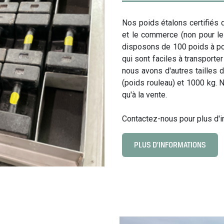
Nos poids étalons certifiés 
et le commerce (non pour les
disposons de 100 poids à poi
qui sont faciles à transporter
nous avons d'autres tailles d
(poids rouleau) et 1000 kg. N
qu'à la vente.
Contactez-nous pour plus d'i
PLUS D'INFORMATIONS
C
l
i
c
k
t
o