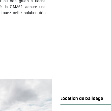
t
ur ou des grues à flèche
i
ité, la CAM61 assure une
o
. Louez cette solution dès
n
s
y
s
t
è
m
e
s
a
n
t
i
-
Location de balisage
c
o