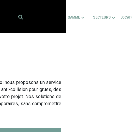
Show submenu for Hom
Show sub
GAMME
SECTEURS
LOCAT
rquoi nous proposons un service
nti-collision pour grues, des
votre projet. Nos solutions de
mporaires, sans compromettre