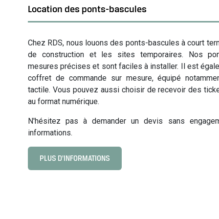
m
Location des ponts-bascules
è
t
Chez RDS, nous louons des ponts-bascules à court term
r
de construction et les sites temporaires. Nos po
e
mesures précises et sont faciles à installer. Il est éga
s
coffret de commande sur mesure, équipé notamment
tactile. Vous pouvez aussi choisir de recevoir des tick
au format numérique.
N'hésitez pas à demander un devis sans engage
informations.
PLUS D'INFORMATIONS
C
l
i
c
k
t