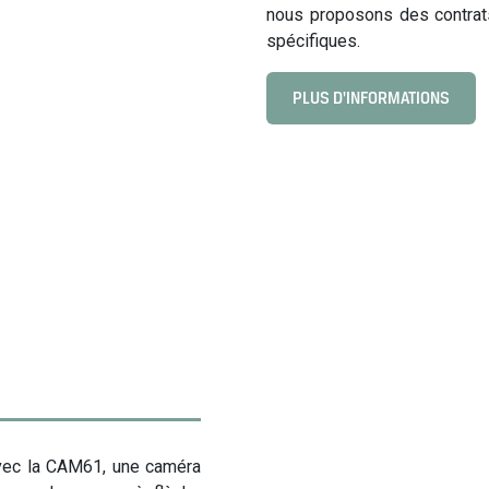
nous proposons des contrats
spécifiques.
PLUS D'INFORMATIONS
C
l
i
c
k
t
o
v
i
e
w
L
o
c
a
vec la CAM61, une caméra