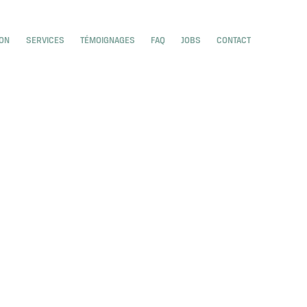
e
menu for Home
ION
SERVICES
TÉMOIGNAGES
FAQ
JOBS
CONTACT