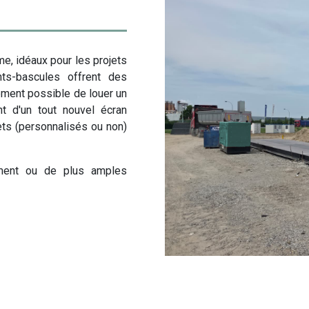
v
i
e
w
e, idéaux pour les projets
L
nts-bascules offrent des
o
lement possible de louer un
c
 d'un tout nouvel écran
a
ets (personnalisés ou non)
t
i
ment ou de plus amples
o
n
d
e
s
p
o
i
d