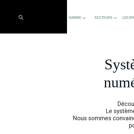
Show submenu for Hom
Show sub
GAMME
SECTEURS
LOCAT
Syst
num
Découv
Le systèm
Nous sommes convaincu
p