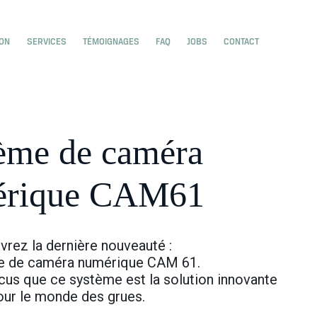
e
menu for Home
ION
SERVICES
TÉMOIGNAGES
FAQ
JOBS
CONTACT
ème de caméra
érique CAM61
rez la dernière nouveauté :
e de caméra numérique CAM 61.
s que ce système est la solution innovante
our le monde des grues.