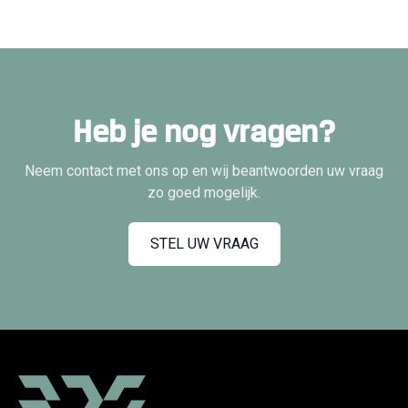
Heb je nog vragen?
Neem contact met ons op en wij beantwoorden uw vraag
zo goed mogelijk.
STEL UW VRAAG
C
l
i
c
k
t
o
v