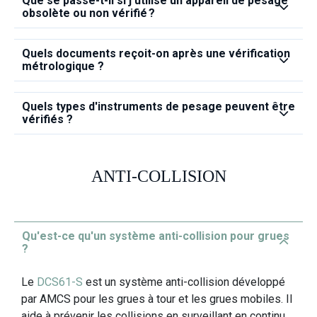
Que se passe‑t‑il si j’utilise un appareil de pesage
obsolète ou non vérifié ?
Quels documents reçoit-on après une vérification
métrologique ?
Quels types d'instruments de pesage peuvent être
vérifiés ?
ANTI-COLLISION
Qu'est-ce qu'un système anti-collision pour grues
?
Le
DCS61‑S
est un système anti‑collision développé
par AMCS pour les grues à tour et les grues mobiles. Il
aide à prévenir les collisions en surveillant en continu