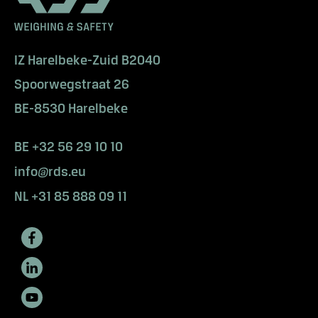
i
e
w
IZ Harelbeke-Zuid B2040
H
e
Spoorwegstraat 26
b
BE-8530 Harelbeke
j
e
n
BE +32 56 29 10 10
o
info@rds.eu
g
NL +31 85 888 09 11
v
r
a
g
e
n
?