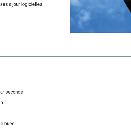
ses à jour logicielles
par seconde
on
 de buée