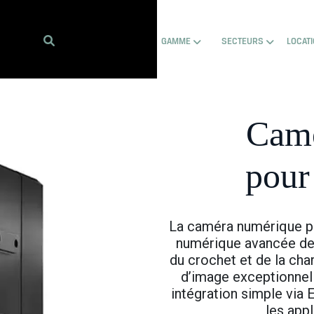
Show submenu for Hom
Show sub
GAMME
SECTEURS
LOCAT
Camé
pour
La caméra numérique p
numérique avancée de 
du crochet et de la cha
d’image exceptionnel
intégration simple via 
les app