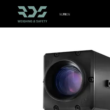
NL
FR
EN