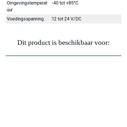
Omgevingstemperat
-40 tot +85°C
uur
Voedingsspanning
12 tot 24 V/DC
Dit product is beschikbaar voor:
Knik
Mobiele
Starre
Tank
dumper
telescoop
dumper
wagen
kraan
Vracht
wagen