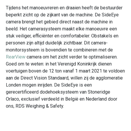
y
Tijdens het manoeuvreren en draaien heeft de bestuurder
e
beperkt zicht op de zijkant van de machine. De SideEye
z
camera brengt het gebied direct naast de machine in
i
beeld. Het camerasysteem maakt elke manoeuvre een
stuk veiliger, efficiënter en comfortabeler. Obstakels en
c
personen zijn altijd duidelijk zichtbaar. Dit camera-
h
monitorsysteem is bovendien te combineren met de
t
RearView
camera om het zicht verder te optimaliseren.
o
Goed om te weten: in het Verenigd Koninkrijk dienen
voertuigen boven de 12 ton vanaf 1 maart 2021 te voldoen
p
aan de Direct Vision Standaard, willen zij de agglomeratie
l
Londen mogen inrijden. De SideEye is een
o
gerecertificeerd dodehoeksysteem van Stoneridge
s
Orlaco, exclusief verdeeld in België en Nederland door
ons, RDS Weighing & Safety.
s
i
n