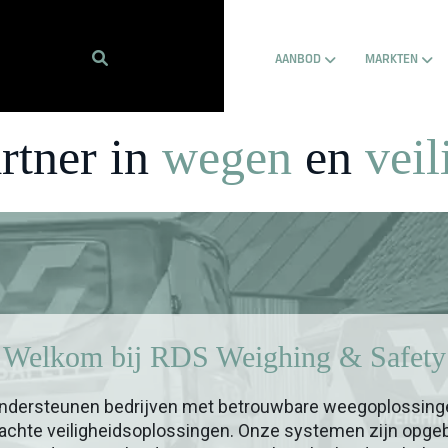
Show submenu f
Sho
AANBOD
MARKTEN
rtner in
wegen
en
veil
Welkom bij RDS Weighing & Safety
ondersteunen bedrijven met betrouwbare weegoplossing
achte veiligheidsoplossingen. Onze systemen zijn opg