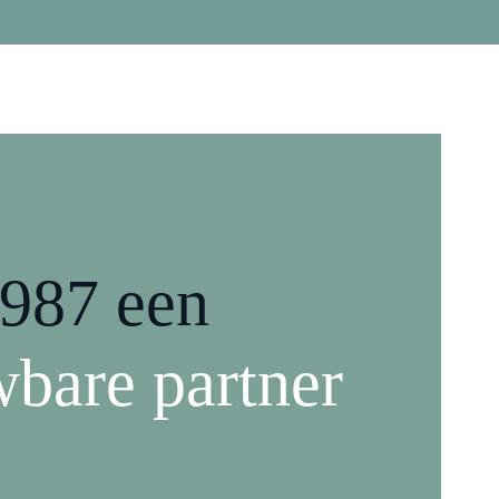
1987 een
wbare partner