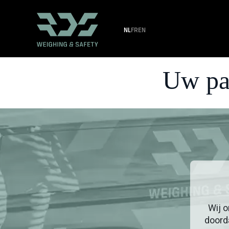
NL
FR
EN
Uw pa
Wij 
doord