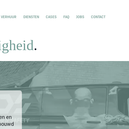
or Home
w submenu for Home
VERHUUR
DIENSTEN
CASES
FAQ
JOBS
CONTACT
igheid
.
en en
ebouwd