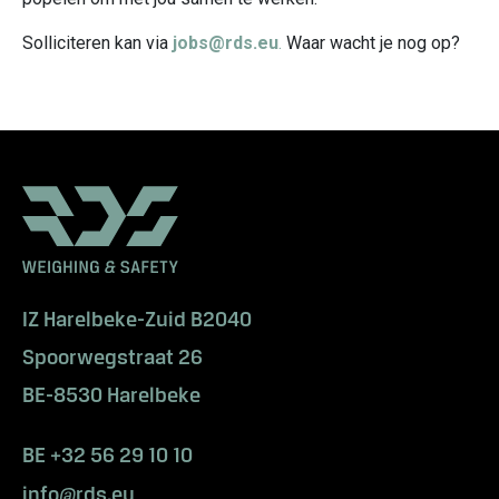
Solliciteren kan via
jobs@rds.eu
.
Waar wacht je nog op?
IZ Harelbeke-Zuid B2040
Spoorwegstraat 26
BE-8530 Harelbeke
BE +32 56 29 10 10
info@rds.eu